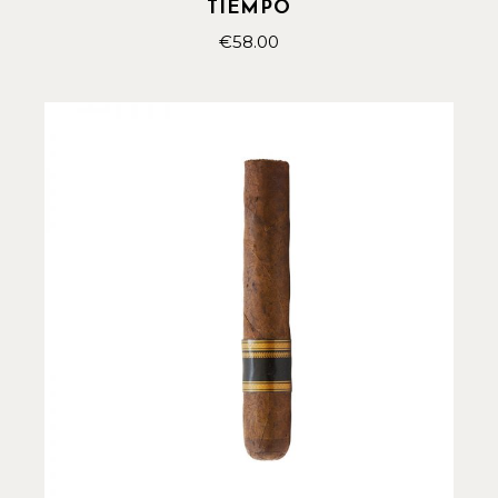
TIEMPO
€
58.00